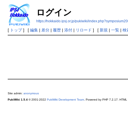
ログイン
https://hokkaido.ipsj.or.jp/pukiwiki/index.php?symposium2
[
トップ
] [
編集
|
差分
|
履歴
|
添付
|
リロード
] [
新規
|
一覧
|
検
Site admin:
anonymous
PukiWiki 1.5.4
© 2001-2022
PukiWiki Development Team
. Powered by PHP 7.2.17. HTML c