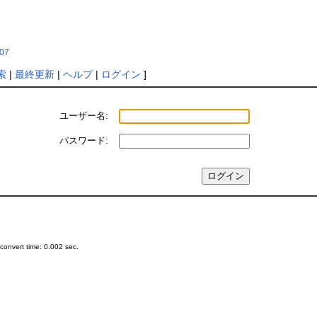
007
索
|
最終更新
|
ヘルプ
|
ログイン
]
ユーザー名:
パスワード:
onvert time: 0.002 sec.