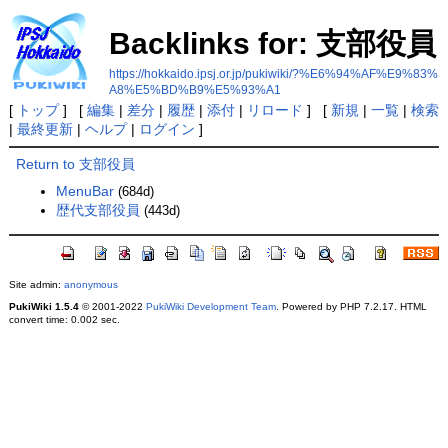
Backlinks for: 支部役員
https://hokkaido.ipsj.or.jp/pukiwiki/?%E6%94%AF%E9%83%
A8%E5%BD%B9%E5%93%A1
[
トップ
] [
編集
|
差分
|
履歴
|
添付
|
リロード
] [
新規
|
一覧
|
検索
|
最終更新
|
ヘルプ
|
ログイン
]
Return to 支部役員
MenuBar
(684d)
歴代支部役員
(443d)
Site admin:
anonymous
PukiWiki 1.5.4
© 2001-2022
PukiWiki Development Team
. Powered by PHP 7.2.17. HTML
convert time: 0.002 sec.