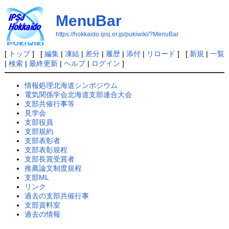
MenuBar
https://hokkaido.ipsj.or.jp/pukiwiki/?MenuBar
[
トップ
] [
編集
|
凍結
|
差分
|
履歴
|
添付
|
リロード
] [
新規
|
一覧
|
検索
|
最終更新
|
ヘルプ
|
ログイン
]
情報処理北海道シンポジウム
電気関係学会北海道支部連合大会
支部共催行事等
見学会
支部役員
支部規約
支部表彰者
支部表彰規程
支部長賞受賞者
推薦論文制度規程
支部ML
リンク
過去の支部共催行事
支部資料室
過去の情報