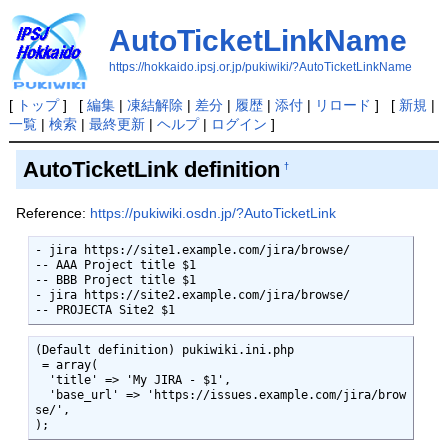
AutoTicketLinkName
https://hokkaido.ipsj.or.jp/pukiwiki/?AutoTicketLinkName
[
トップ
] [
編集
|
凍結解除
|
差分
|
履歴
|
添付
|
リロード
] [
新規
|
一覧
|
検索
|
最終更新
|
ヘルプ
|
ログイン
]
AutoTicketLink definition
†
Reference:
https://pukiwiki.osdn.jp/?AutoTicketLink
- jira https://site1.example.com/jira/browse/

-- AAA Project title $1

-- BBB Project title $1

- jira https://site2.example.com/jira/browse/

-- PROJECTA Site2 $1
(Default definition) pukiwiki.ini.php

 = array(

  'title' => 'My JIRA - $1',

  'base_url' => 'https://issues.example.com/jira/brow
se/',

);