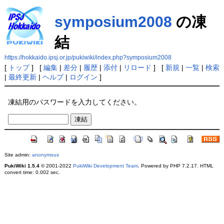
symposium2008
の凍
結
https://hokkaido.ipsj.or.jp/pukiwiki/index.php?symposium2008
[
トップ
] [
編集
|
差分
|
履歴
|
添付
|
リロード
] [
新規
|
一覧
|
検索
|
最終更新
|
ヘルプ
|
ログイン
]
凍結用のパスワードを入力してください。
Site admin:
anonymous
PukiWiki 1.5.4
© 2001-2022
PukiWiki Development Team
. Powered by PHP 7.2.17. HTML
convert time: 0.002 sec.