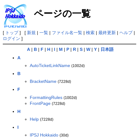
ページの一覧
[
トップ
] [
新規
|
一覧
|
ファイル名一覧
|
検索
|
最終更新
|
ヘルプ
|
ログイン
]
A
|
B
|
F
|
H
|
I
|
M
|
P
|
R
|
S
|
W
|
Y
|
日本語
A
AutoTicketLinkName
(1002d)
B
BracketName
(7228d)
F
FormattingRules
(1002d)
FrontPage
(7228d)
H
Help
(7228d)
I
IPSJ Hokkaido
(30d)