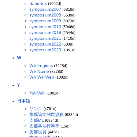
SandBox
(1002d)
symposium2007
(6818d)
symposium2008
(6539d)
symposium2009
(5973d)
symposium2010
(5946d)
symposium2019
(2544d)
symposium2021
(1410d)
symposium2022
(683d)
symposium2023
(1051d)
W
WikiEngines
(7228d)
WikiName
(7228d)
WikiWikiWeb
(1002d)
Y
YukiWiki
(1002d)
日本語
リンク
(4781d)
推薦論文制度規程
(6834d)
支部ML
(6834d)
支部共催行事等
(15d)
支部役員
(442d)