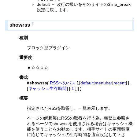
default － 改行の扱いをそのサイトの$line_break
設定に戻します。
↑
showrss
†
種別
ブロック型プラグイン
重要度
★☆☆☆☆
書式
#showrss(
RSSへのパス
[,[
default
|
menubar
|
recent
] [,
[
キャッシュ生存時間
] [,
1
]]]
)
概要
指定されたRSSを取得し、一覧表示します。
ページの解釈毎にRSSの取得を行う為、頻繁に参照さ
れるページでshowrssを使用される場合はキャッシュ機
能を使うことをお勧めします。相手サイトの更新頻度
に応じてキャッシュの生存時間を適宜設定して下さ