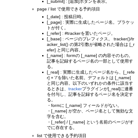
[_submit] : [追加]ボタンを表示。
page / list で使用できる予約項目
[_date] : 投稿日時。
[_page] : 実際に生成したページ名。ブラケッ
トが付く。
[_refer] : #trackerを置いたページ。
[_base] : ページのプレフィクス。 tracker()/tr
acker_list() の第2引数が省略された場合は [_r
efer] と同じ内容。
[_name] : formの [_name] の内容そのもの。
記事を記録するページ名の一部として使用す
る。
[_real] : 実際に生成したページ名から、[_refe
r] + '/'を除いた名前。デフォルトは [_name]
と同じ内容。以下のいずれかの条件に該当す
るときは、
tracker
プラグインが[_real]に連番
を付与し、記事を記録するページ名を決定す
る。
・formに [_name] フィールドがない。
・[_name] が空か、ページ名として無効な文
字を含む。
・[_refer] / [_name] という名前のページがす
でに存在する。
list で使用できる予約項目