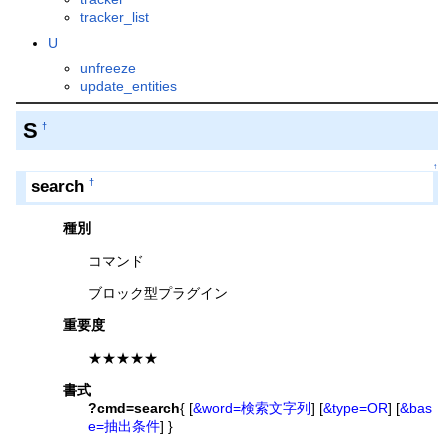
tracker_list
U
unfreeze
update_entities
S
†
↑
search
†
種別
コマンド
ブロック型プラグイン
重要度
★★★★★
書式
?cmd=search
{ [
&word=検索文字列
] [
&type=OR
] [
&bas
e=抽出条件
] }