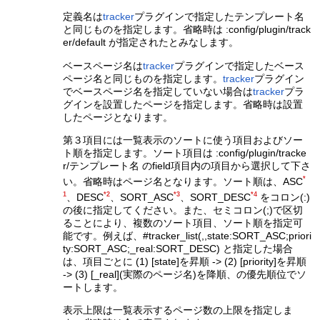
定義名は
tracker
プラグインで指定したテンプレート名
と同じものを指定します。省略時は :config/plugin/track
er/default が指定されたとみなします。
ベースページ名は
tracker
プラグインで指定したベース
ページ名と同じものを指定します。
tracker
プラグイン
でベースページ名を指定していない場合は
tracker
プラ
グインを設置したページを指定します。省略時は設置
したページとなります。
第３項目には一覧表示のソートに使う項目およびソー
ト順を指定します。ソート項目は :config/plugin/tracke
r/テンプレート名 のfield項目内の項目から選択して下さ
*
い。省略時はページ名となります。ソート順は、ASC
1
*2
*3
*4
、DESC
、SORT_ASC
、SORT_DESC
をコロン(:)
の後に指定してください。また、セミコロン(;)で区切
ることにより、複数のソート項目、ソート順を指定可
能です。例えば、#tracker_list(,,state:SORT_ASC;priori
ty:SORT_ASC;_real:SORT_DESC) と指定した場合
は、項目ごとに (1) [state]を昇順 -> (2) [priority]を昇順
-> (3) [_real](実際のページ名)を降順、の優先順位でソ
ートします。
表示上限は一覧表示するページ数の上限を指定しま