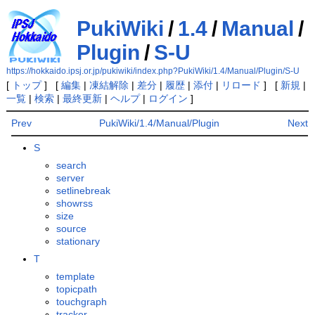
PukiWiki
/
1.4
/
Manual
/
Plugin
/
S-U
https://hokkaido.ipsj.or.jp/pukiwiki/index.php?PukiWiki/1.4/Manual/Plugin/S-U
[
トップ
] [
編集
|
凍結解除
|
差分
|
履歴
|
添付
|
リロード
] [
新規
|
一覧
|
検索
|
最終更新
|
ヘルプ
|
ログイン
]
Prev
PukiWiki/1.4/Manual/Plugin
Next
S
search
server
setlinebreak
showrss
size
source
stationary
T
template
topicpath
touchgraph
tracker