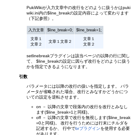
PukiWikiが入力文章中の改行をどのように扱うかはpuki
wiki.ini内の$line_breakの設定内容によって変わります
（下記参照）。
入力文章
$line_break=0;
$line_break=1;
文章１
文章１
文章１文章２
文章２
文章２
setlinebreakプラグインは該当ページの以降の行に関し
て、 $line_breakの設定に因らず改行をどのように扱う
かを指定できるようになります。
引数
パラメータには以降の改行の扱いを指定します。 パラ
メータが省略された場合、改行とみなすかどうかにつ
いての設定を逆転させます。
on － 以降の文章で段落内の改行を改行とみなし
ます($line_break=1と同様)。
off － 以降の文章で改行を無視します($line_break
=0と同様)。 改行を行うためには行末にチルダを
記述するか、 行中で
brプラグイン
を使用する必要
があります。