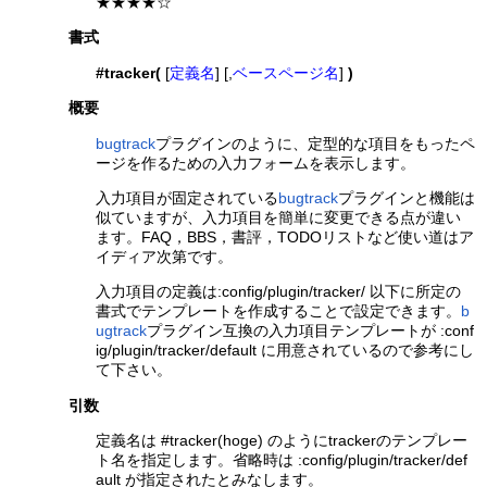
★★★★☆
書式
#tracker(
[
定義名
] [,
ベースページ名
]
)
概要
bugtrack
プラグインのように、定型的な項目をもったペ
ージを作るための入力フォームを表示します。
入力項目が固定されている
bugtrack
プラグインと機能は
似ていますが、入力項目を簡単に変更できる点が違い
ます。FAQ，BBS，書評，TODOリストなど使い道はア
イディア次第です。
入力項目の定義は:config/plugin/tracker/ 以下に所定の
書式でテンプレートを作成することで設定できます。
b
ugtrack
プラグイン互換の入力項目テンプレートが :conf
ig/plugin/tracker/default に用意されているので参考にし
て下さい。
引数
定義名は #tracker(hoge) のようにtrackerのテンプレー
ト名を指定します。省略時は :config/plugin/tracker/def
ault が指定されたとみなします。