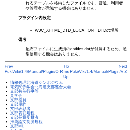
れるテーブルを格納したファイルです。普通、利用者
や管理者が意識する機会はありません。
プラグイン内設定
W3C_XHTML_DTD_LOCATION DTDの場所
備考
配布ファイルに生成済のentities.datが付属するため、通
常使用する機会はありません。
Prev
Ho
Next
PukiWiki/1.4/Manual/Plugin/O-R
me
PukiWiki/1.4/Manual/Plugin/V-Z
Up
情報処理北海道シンポジウム
電気関係学会北海道支部連合大会
支部共催行事等
見学会
支部役員
支部規約
支部表彰者
支部表彰規程
支部長賞受賞者
推薦論文制度規程
支部ML