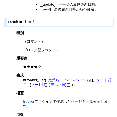
[_update] : ページの最終更新日時。
[_past] : 最終更新日時からの経過。
↑
tracker_list
†
種別
（コマンド）
ブロック型プラグイン
重要度
★★★★☆
書式
#tracker_list(
[
定義名
] [,[
ベースページ名
] [,[[
ソート項
目
] :[
ソート順
]] [,
表示上限
] ]]]
)
概要
tracker
プラグインで作成したページを一覧表示しま
す。
引数