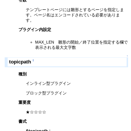
引数
テンプレートページには雛形とするページを指定しま
す。ページ名はエンコードされている必要がありま
す。
プラグイン内設定
MAX_LEN 雛形の開始／終了位置を指定する欄で
表示される最大文字数
↑
topicpath
†
種別
インライン型プラグイン
ブロック型プラグイン
重要度
★☆☆☆☆
書式
&topicpath
;