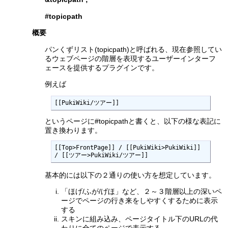
#topicpath
概要
パンくずリスト(topicpath)と呼ばれる、現在参照してい
るウェブページの階層を表現するユーザーインターフ
ェースを提供するプラグインです。
例えば
[[PukiWiki/ツアー]]
というページに#topicpathと書くと、以下の様な表記に
置き換わります。
[[Top>FrontPage]] / [[PukiWiki>PukiWiki]] 
/ [[ツアー>PukiWiki/ツアー]]
基本的には以下の２通りの使い方を想定しています。
「ほげ/ふが/げほ」など、２～３階層以上の深いペ
ージでページの行き来をしやすくするために表示
する
スキンに組み込み、ページタイトル下のURLの代
わりに全てのページで表示する