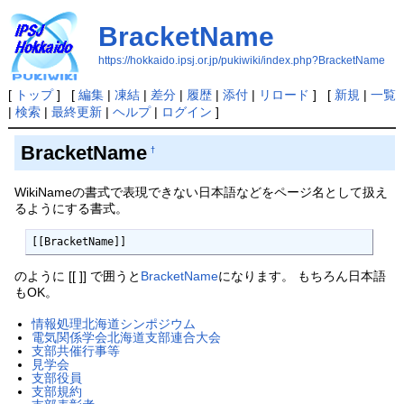
BracketName
https://hokkaido.ipsj.or.jp/pukiwiki/index.php?BracketName
[
トップ
] [
編集
|
凍結
|
差分
|
履歴
|
添付
|
リロード
] [
新規
|
一覧
|
検索
|
最終更新
|
ヘルプ
|
ログイン
]
BracketName
†
WikiNameの書式で表現できない日本語などをページ名として扱え
るようにする書式。
[[BracketName]] 
のように [[ ]] で囲うと
BracketName
になります。 もちろん日本語
もOK。
情報処理北海道シンポジウム
電気関係学会北海道支部連合大会
支部共催行事等
見学会
支部役員
支部規約